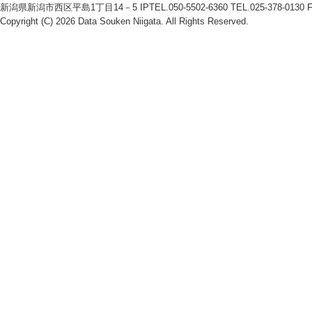
新潟県新潟市西区平島1丁目14－5 IPTEL.050-5502-6360 TEL.025-378-0130 FAX
Copyright (C)
2026
Data Souken Niigata
. All Rights Reserved.